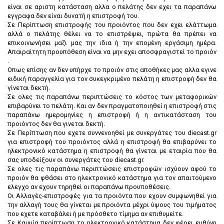
είναι σε αριστη κατάσταση αλλα ο πελάτης δεν εχει τα παραπάνω
εγγραφα δεν είναι δυνατή η επιστροφή του.
Σε Περίπτωση επιστροφής του προιόντος που δεν εχει ελάττωμα
αλλά ο πελάτης θέλει να το επιστρέψει, πρώτα θα πρέπει να
επικοινωνήσει μαζι μας την ιδια ή την επομένη εργάσιμη ημέρα.
Απαιραίτητη προυπόθεση είναι να μην εχει αποσφραγιστεί το προιόν
.
Οπως επίσης αν δεν υπήρχε το προιόν στις αποθήκες μας αλλα εγινε
ειδική παραγγελία για τον συκεγκριμένο πελάτη η επιστροφή δεν θα
γίνεται δεκτή.
Σε ολες τις παραπάνω περιπτώσεις το κόστος των μεταφορικών
επιβαρύνει το πελάτη. Και αν δεν πραγματοποιηθεί η επιστροφή στις
παραπάνω ημερομηνίες η επιστροφή ή η αντικατάσταση του
προιόντος δεν θα γινεται δεκτή.
Σε Περίπτωση που εχετε συννενοηθεί με συνεργάτες του diecast.gr
για επιστροφή του προιόντος αλλά η επιστροφή θα επιβαρύνει το
ηλεκτρονικό κατάστημα η επιστροφή θα γίνεται με εταιρία που θα
σας υποδείξουν οι συνεργάτες του diecast.gr.
Σε ολες τις παραπάνω περιπτώσεις επιστροφών ισχύουν αφού το
προιόν θα φθάσει στο ηλεκτρονικό κατάστημα για τον απαιτούμενο
ελεγχο αν εχουν τηρηθεί οι παραπάνω προυποθέσεις.
Οι Αλλαγές-επιστροφές για τα προιόντα που εχουν συμφωνηθεί για
την αλλαγή τους θα γίνεται με προιόντα μέχρι ύψους του τιμήματος
που εχετε καταβάλει ή με πρόσθετο τίμημα αν επιθυμείτε.
Σε Καμμία περίπτωση το ηλεκτρονικό κατάστημα δεν φέρει ευθύνη