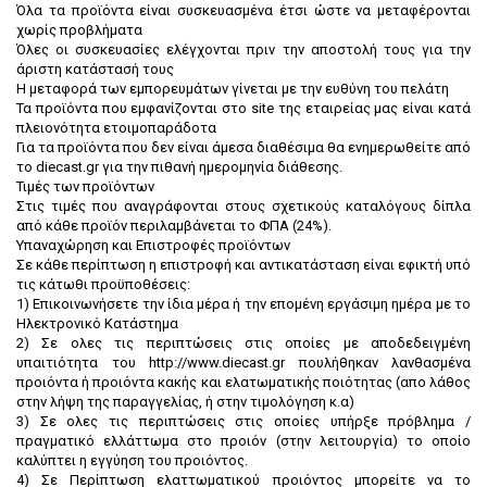
Όλα τα προϊόντα είναι συσκευασμένα έτσι ώστε να μεταφέρονται
χωρίς προβλήματα
Όλες οι συσκευασίες ελέγχονται πριν την αποστολή τους για την
άριστη κατάστασή τους
Η μεταφορά των εμπορευμάτων γίνεται με την ευθύνη του πελάτη
Τα προϊόντα που εμφανίζονται στο site της εταιρείας μας είναι κατά
πλειονότητα ετοιμοπαράδοτα
Για τα προϊόντα που δεν είναι άμεσα διαθέσιμα θα ενημερωθείτε από
το diecast.gr για την πιθανή ημερομηνία διάθεσης.
Τιμές των προϊόντων
Στις τιμές που αναγράφονται στους σχετικούς καταλόγους δίπλα
από κάθε προϊόν περιλαμβάνεται το ΦΠΑ (24%).
Υπαναχώρηση και Επιστροφές προϊόντων
Σε κάθε περίπτωση η επιστροφή και αντικατάσταση είναι εφικτή υπό
τις κάτωθι προϋποθέσεις:
1) Επικοινωνήσετε την ίδια μέρα ή την επομένη εργάσιμη ημέρα με το
Ηλεκτρονικό Κατάστημα
2) Σε ολες τις περιπτώσεις στις οποίες με αποδεδειγμένη
υπαιτιότητα του http://www.diecast.gr πουλήθηκαν λανθασμένα
προιόντα ή προιόντα κακής και ελατωματικής ποιότητας (απο λάθος
στην λήψη της παραγγελίας, ή στην τιμολόγηση κ.α)
3) Σε ολες τις περιπτώσεις στις οποίες υπήρξε πρόβλημα /
πραγματικό ελλάττωμα στο προιόν (στην λειτουργία) το οποίο
καλύπτει η εγγύηση του προιόντος.
4) Σε Περίπτωση ελαττωματικού προιόντος μπορείτε να το