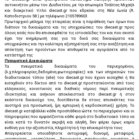
αυτοκινήτου μέσω του Διαδικτύου, με την επωνυμία Τσάλτας Μιχαήλ
και διακριτικό τίτλο diecast.gr που εδρεύει στη
Νέα Ιωνία
(Λ.
Καποδιστριου 58 ) με τηλέφωνο 2105789603
Πρωταρχικό μέλημα της εταιρείας είναι η παράθεση των όρων που
διέπουν τα δικαιώματα και τις υποχρεώσεις του diecast.gr προς
όλους εσάς που θα επισκεφθείτε τις ιστοσελίδες του και που σκοπό
έχει την ενημέρωσή σας για τα δικά σας δικαιώματα και
υποχρεώσεις και την καλύτερη εξυπηρέτησή σας στην αναζήτηση και
απόκτηση των προϊόντων που επιθυμείτε να αγοράσετε από το
κατάστημά της
Πνευματικά Δικαιώματα
Τα πνευματικά δικαιώματα του περιεχομένου,
(λ.χ.πληροφορίες,δεδομένα,φωτογραφίες) και των υπηρεσιών του
διαδικτυακού τόπου (site) του diecast.gr που έχουν εισαχθεί ή θα
εισαχθούν στο δίκτυο από το diecast.gr προστατεύονται από τους
ελληνικούς, κοινοτικούς και διεθνείς νόμους περί πνευματικής
ιδιοκτησίας και ανήκουν αποκλειστικά στο diecast.gr ή στον
εκάστοτε δικαιούχο του, διατίθενται δε στους επισκέπτες του
αυστηρά για προσωπική, (μη εμπορική ή κερδοσκοπική) χρήση. To
diecast.gr καταβάλλει κάθε προσπάθεια ώστε το περιεχόμενο και οι
πληροφορίες που εμφανίζονται κάθε φορά στο διαδικτυακό τόπο να
είναι κατά το δυνατόν ακριβή και αληθή, δεν φέρει όμως καμία
ευθύνη για την αξιοπιστία, πληρότητα ή την επικαιρότητα τους
Απαγορεύεται οποιαδήποτε αντιγραφή, διανομή, μεταφορά,
μεταποίηση, μεταπώληση, δημιουργία παράγωγής εργασίας ή