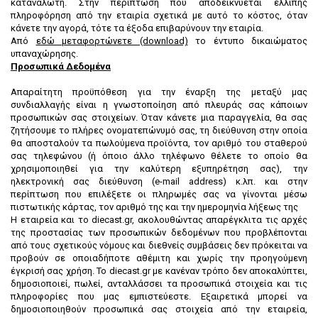
καταναλωτή. Στην περίπτωση που αποδεικνύεται ελλιπής
πληροφόρηση από την εταιρία σχετικά με αυτό το κόστος, όταν
κάνετε την αγορά, τότε τα έξοδα επιβαρύνουν την εταιρία.
Από
εδώ μεταφορτώνετε (download)
το έντυπο δικαιώματος
υπαναχώρησης.
Προσωπικά Δεδομένα
Απαραίτητη προϋπόθεση για την έναρξη της μεταξύ μας
συνδιαλλαγής είναι η γνωστοποίηση από πλευράς σας κάποιων
προσωπικών σας στοιχείων. Όταν κάνετε μια παραγγελία, θα σας
ζητήσουμε το πλήρες ονοματεπώνυμό σας, τη διεύθυνση στην οποία
θα αποσταλούν τα πωλούμενα προϊόντα, τον αριθμό του σταθερού
σας τηλεφώνου (ή όποιο άλλο τηλέφωνο θέλετε το οποίο θα
χρησιμοποιηθεί για την καλύτερη εξυπηρέτηση σας), την
ηλεκτρονική σας διεύθυνση (e-mail address) κ.λπ. και στην
περίπτωση που επιλέξετε οι πληρωμές σας να γίνονται μέσω
πιστωτικής κάρτας, τον αριθμό της και την ημερομηνία λήξεως της
Η εταιρεία και το diecast.gr, ακολουθώντας απαρέγκλιτα τις αρχές
της προστασίας των προσωπικών δεδομένων που προβλέπονται
από τους σχετικούς νόμους και διεθνείς συμβάσεις δεν πρόκειται να
προβούν σε οποιαδήποτε αθέμιτη και χωρίς την προηγούμενη
έγκρισή σας χρήση. Το diecast.gr με κανέναν τρόπο δεν αποκαλύπτει,
δημοσιοποιεί, πωλεί, ανταλλάσσει τα προσωπικά στοιχεία και τις
πληροφορίες που μας εμπιστεύεστε. Εξαιρετικά μπορεί να
δημοσιοποιηθούν προσωπικά σας στοιχεία από την εταιρεία,