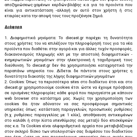
αποζημιώσεως-χαμένων κερδών-βλάβης κ.α για τα προιόντα που
είναι για αντικατάσταση -αλλαγή αν αυτό στον χρήστη ή στις
εταιρίες κατα την αποψή τους τους προξένησε ζημιά.
Διάφορα
1. Διαφημιστικά μηνύματα: Το diecast.gr παρέχει τη δυνατότητα
στους χρήστες του να επιλέξουν την πληροφόρησή τους για τα νέα
προϊόντα που διαθέτει στην αγορά και για άλλες τυχόν προσφορές,
διακανονισμούς πληρωμής κλπ με την αποστολή διαφημιστικών -
ενημερωτικών μηνυμάτων στην ηλεκτρονική ή ταχυδρομική τους
διεύθυνση. Το diecast.gr δεν θα χρησιμοποιήσει καταχρηστικά την
παραπάνω υπηρεσία του. Δίδεται δε πάντοτε στους χρήστες η
δυνατότητα διακοπής της λήψης διαφημιστικών μηνυμάτων
2. Cookies: Όπως τα περισσότερα sites στο διαδίκτυο έτσι και στο
diecast.gr χρησιμοποιούμε cookies έτσι ώστε να έχουμε πρόσβαση
σε ορισμένες πληροφορίες κάθε φορά που περιηγείστε με κάποιον
web browser στο κατάστημα μας. Χωρίς την χρησιμοποίηση των
cookies θα ήταν αδύνατον να σας προσφέρουμε σημαντικές
υπηρεσίες όπως: κατάσταση παραγγελιών, προσωπικές ρυθμίσεις
(π.χ. ρυθμίσεις παραγγελίας με 1 κλίκ), αποθήκευση αντικειμένων
στο καλάθι ή στην λίστα υπενθύμισης σας μεταξύ δύο επισκέψεών
σας κ.α. Τα Cookies είναι αλφαριθμητικά αρχεία που μεταβιβάζουμε
στον σκληρό δίσκο των υπολογιστών σας διαμέσου του διαδικτύου
σας έτσι ώστε να σας προσφέρουμε υπηρεσίες όπως αυτές που