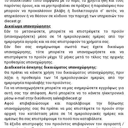
το διαδικτυακό τόπο σύμφωνα με το νόμο, τα χρηστά ήθη και τους
παρόντες όρους, και να μην προβαίνει σε πράξεις ή παραλείψεις που
μπορούν να προκαλέσουν βλάβη ή δυσλειτουργία σ' αυτόν, να
επηρεάσουν ή να θέσουν σε κίνδυνο την παροχή των υπηρεσιών του
diecast.gr.
Δικαίωμα υπαναχώρησης
Εάν το μετανιώσετε, μπορείτε να επιστρέψετε το προϊόν
(υπαναχωρήσετε) μέσα σε 14 ημερολογιακές ημέρες από την
ημερομηνία αγοράς και να σας επιστραφούν τα χρήματα σας.
Εάν δεν σας ενημέρωσαμε σωστά πως έχετε δικαίωμα
υπαναχώρησης, τότε μπορείτε να υπαναχωρήσετε και να
επιστρέψετε το προϊόν μέχρι 12 μήνες μετά το τέλος της αρχικής
προθεσμίας υπαναχώρησης.
Διαδικασία άσκησης δικαιώματος υπαναχώρησης:
Θα πρέπει να κάνετε χρήση του δικαιώματος υπαναχώρησης, πριν
λήξει η προθεσμία των 14 ημερολογιακών ημερών, από την
ημερομηνία παραλαβής του προϊόντος.
Για να υπαναχωρήσετε μπορείτε να μας ενημερώσετε εγγράφως για
αυτή σας την απόφαση. Αυτό μπορείτε να το κάνετε ηλεκτρονικά
μέσω e-mail στην διεύθυνση sales@diecast.gr
Αφού επιβεβαιώσουμε και παραλάβουμε την δήλωσης
υπαναχώρησης σας θα πρέπει να μας επιστέψετε το προιόν στην
αρχική του κατάσταση μέσα σε 14 ημερολογιακές ημέρες και
αμέσως θα σας επιστρέψουμε το ποσό που καταβάλατε.
Τα έξοδα επιστροφής του προιόντος επιβαρύνουν τον αγοραστή /