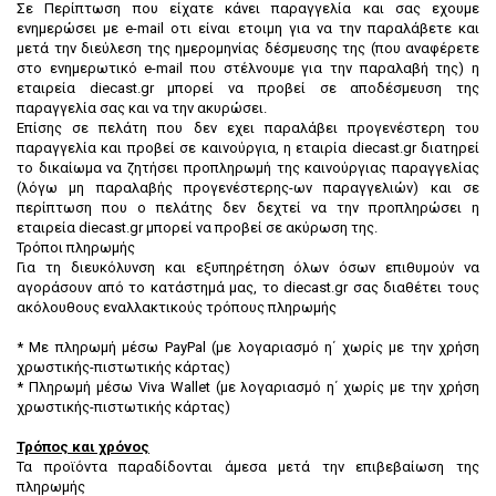
Σε Περίπτωση που είχατε κάνει παραγγελία και σας εχουμε
ενημερώσει με e-mail οτι είναι ετοιμη για να την παραλάβετε και
μετά την διεύλεση της ημερομηνίας δέσμευσης της (που αναφέρετε
στο ενημερωτικό e-mail που στέλνουμε για την παραλαβή της) η
εταιρεία diecast.gr μπορεί να προβεί σε αποδέσμευση της
παραγγελία σας και να την ακυρώσει.
Επίσης σε πελάτη που δεν εχει παραλάβει προγενέστερη του
παραγγελία και προβεί σε καινούργια, η εταιρία diecast.gr διατηρεί
το δικαίωμα να ζητήσει προπληρωμή της καινούργιας παραγγελίας
(λόγω μη παραλαβής προγενέστερης-ων παραγγελιών) και σε
περίπτωση που ο πελάτης δεν δεχτεί να την προπληρώσει η
εταιρεία diecast.gr μπορεί να προβεί σε ακύρωση της.
Τρόποι πληρωμής
Για τη διευκόλυνση και εξυπηρέτηση όλων όσων επιθυμούν να
αγοράσουν από το κατάστημά μας, το diecast.gr σας διαθέτει τους
ακόλουθους εναλλακτικούς τρόπους πληρωμής
* Με πληρωμή μέσω PayPal (με λογαριασμό η΄ χωρίς με την χρήση
χρωστικής-πιστωτικής κάρτας)
* Πληρωμή μέσω Viva Wallet (με λογαριασμό η΄ χωρίς με την χρήση
χρωστικής-πιστωτικής κάρτας)
Τρόπος και χρόνος
Τα προϊόντα παραδίδονται άμεσα μετά την επιβεβαίωση της
πληρωμής