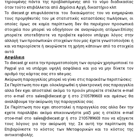
τηρουμένης πάντα της προβλεπόμενης από το νόμο διαδικασίας
όταν τούτο επιβάλλεται από Δημόσια Αρχή, δικαστήριο κλπ
Το diecast.gr επιφυλάσσεται του δικαιώματος του να ενημερώνει
τους προμηθευτές του με στατιστικές καταστάσεις πωλήσεων, οι
οποίες όμως σε καμία περίπτωση δεν θα περιέχουν προσωπικά
στοιχεία που μπορεί να οδηγήσουν σε αναγνώριση ατόμων.Επίσης
μπορείτε οποτεδήποτε να προβείτε εφόσον υπάρχει λόγος στην
αλλαγή των προσωπικών στοιχείων που μας έχετε γνωστοποιήσει ή
και να περιορίσετε ή ακυρώσετε τη χρήση κάποιων από τα στοιχεία
αυτά
Ασφάλεια
To diecast.gr κατα την πραγματοποίηση των αγορών χρησιμοποιεί το
Paypal για να υπάρχει υψηλή ασφάλεια και για να μην δίνετε τον
αριθμό της κάρτας σας στο site μας.
Ακύρωση παραγγελίας μπορεί να γίνει στις παρακάτω περιπτώσεις:
Σε Περίπτωση που εχει ολοκληρωθεί η ηλεκτρονική σας παραγγελία
αλλα δεν εχει αποσταλεί ακόμα το προιόν μπορείτε στείλετε e-mail
στο e-mail στο sales@diecast.gr ή στο 2105789603 και αμέσως θα
αναλάβουμε την ακύρωση της παραγγελίας σας.
Σε Περίπτωση που εχει αποσταλεί η παραγγελία σας αλλα δεν την
εχετε παραλάβει ακόμα επικοινωνήστε μαζί μας η στείλτε e-mail
στοe-mail στο sales@diecast.gr ή στο 2105789603 που να εξηγειτε
τους λόγους για την ακύρωσή της. Σε αυτή την περίπτωση θα
Επιβαρύνεστε το κόστος των Μεταφορικών και το κόστος της
αντικαταβολής.