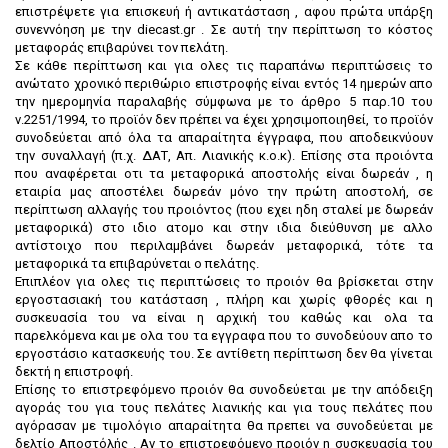
επιστρέψετε για επισκευή ή αντικατάσταση , αφου πρώτα υπάρξη
συνεννόηση με την diecast.gr . Σε αυτή την περίπτωση το κόστος
μεταφοράς επιβαρύνει τον πελάτη.
Σε κάθε περίπτωση και για ολες τις παραπάνω περιπτώσεις το
ανώτατο χρονικό περιθώριο επιστροφής είναι εντός 14 ημερών απο
την ημερομηνία παραλαβής σύμφωνα με το άρθρο 5 παρ.10 του
ν.2251/1994, το προϊόν δεν πρέπει να έχει χρησιμοποιηθεί, το προϊόν
συνοδεύεται από όλα τα απαραίτητα έγγραφα, που αποδεικνύουν
την συναλλαγή (π.χ. ΔΑΤ, Απ. Λιανικής κ.ο.κ). Επίσης στα προιόντα
που αναφέρεται οτι τα μεταφορικά αποστολής είναι δωρεάν , η
εταιρία μας αποστέλει δωρεάν μόνο την πρώτη αποστολή, σε
περίπτωση αλλαγής του προιόντος (που εχει ηδη σταλεί με δωρεάν
μεταφορικά) στο ιδιο ατομο και στην ιδια διεύθυνση με αλλο
αντίστοιχο που περιλαμβάνει δωρεάν μεταφορικά, τότε τα
μεταφορικά τα επιβαρύνεται ο πελάτης.
Επιπλέον για ολες τις περιπτώσεις το προιόν θα βρίσκεται στην
εργοστασιακή του κατάσταση , πλήρη και χωρίς φθορές και η
συσκευασία του να είναι η αρχική του καθώς και ολα τα
παρελκόμενα και με ολα του τα εγγραφα που το συνοδεύουν απο το
εργοστάσιο κατασκευής του. Σε αντίθετη περίπτωση δεν θα γίνεται
δεκτή η επιστροφή.
Επίσης το επιστρεφόμενο προιόν θα συνοδεύεται με την απόδειξη
αγοράς του για τους πελάτες λιανικής και για τους πελάτες που
αγόρασαν με τιμολόγιο απαραίτητα θα πρεπει να συνοδεύεται με
δελτίο Αποστόλής . Αν το επιστρεφόμενο προιόν η συσκευασία του