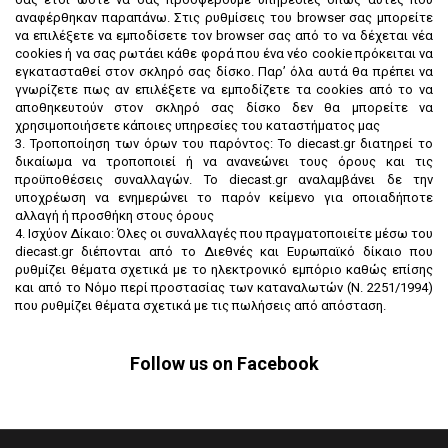
αναφέρθηκαν παραπάνω. Στις ρυθμίσεις του browser σας μπορείτε
να επιλέξετε να εμποδίσετε τον browser σας από το να δέχεται νέα
cookies ή να σας ρωτάει κάθε φορά που ένα νέο cookie πρόκειται να
εγκατασταθεί στον σκληρό σας δίσκο. Παρ’ όλα αυτά θα πρέπει να
γνωρίζετε πως αν επιλέξετε να εμποδίζετε τα cookies από το να
αποθηκευτούν στον σκληρό σας δίσκο δεν θα μπορείτε να
χρησιμοποιήσετε κάποιες υπηρεσίες του καταστήματος μας
3. Τροποποίηση των όρων του παρόντος: Το diecast.gr διατηρεί το
δικαίωμα να τροποποιεί ή να ανανεώνει τoυς όρους και τις
προϋποθέσεις συναλλαγών. To diecast.gr αναλαμβάνει δε την
υποχρέωση να ενημερώνει το παρόν κείμενο για οποιαδήποτε
αλλαγή ή προσθήκη στους όρους
4. Ισχύον Δίκαιο: Όλες οι συναλλαγές που πραγματοποιείτε μέσω του
diecast.gr διέπονται από το Διεθνές και Ευρωπαϊκό δίκαιο που
ρυθμίζει θέματα σχετικά με το ηλεκτρονικό εμπόριο καθώς επίσης
και από το Νόμο περί προστασίας των καταναλωτών (Ν. 2251/1994)
που ρυθμίζει θέματα σχετικά με τις πωλήσεις από απόσταση.
Follow us on Facebook