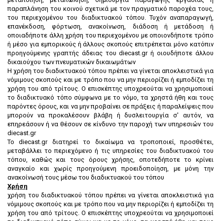
παραπλάνηση του κοινού σχετικά με τον πραγματικό παροχέα τους,
του περιεχομένου του διαδικτυακού τόπου. Τυχόν αναπαραγωγή,
επανέκδοση, φόρτωση, ανακοίνωση, διάδοση ή μετάδοση ή
οποιαδήποτε άλλη χρήση του περιεχομένου με οποιονδήποτε τρόπο
ή μέσο για εμπορικούς ή άλλους σκοπούς επιτρέπεται μόνο κατόπιν
προηγούμενης γραπτής άδειας του diecast.gr ή οιουδήποτε άλλου
δικαιούχου των πνευματικών δικαιωμάτων
H χρήση του διαδικτυακού τόπου πρέπει να γίνεται αποκλειστικά για
νόμιμους σκοπούς και με τρόπο που να μην περιορίζει ή εμποδίζει τη
χρήση του από τρίτους. Ο επισκέπτης υποχρεούται να χρησιμοποιεί
το διαδικτυακό τόπο σύμφωνα με το νόμο, τα χρηστά ήθη και τους
παρόντες όρους, και να μην προβαίνει σε πράξεις ή παραλείψεις που
μπορούν να προκαλέσουν βλάβη ή δυσλειτουργία σ' αυτόν, να
επηρεάσουν ή να θέσουν σε κίνδυνο την παροχή των υπηρεσιών του
diecast.gr
Το diecast.gr διατηρεί το δικαίωμα να τροποποιεί, προσθέτει,
μεταβάλλει το περιεχόμενο ή τις υπηρεσίες του διαδικτυακού του
τόπου, καθώς και τους όρους χρήσης, οποτεδήποτε το κρίνει
αναγκαίο και χωρίς προηγούμενη προειδοποίηση, με μόνη την
ανακοίνωσή τους μέσω του διαδικτυακού του τόπου
Χρήση
χρήση του διαδικτυακού τόπου πρέπει να γίνεται αποκλειστικά για
νόμιμους σκοπούς και με τρόπο που να μην περιορίζει ή εμποδίζει τη
χρήση του από τρίτους. Ο επισκέπτης υποχρεούται να χρησιμοποιεί