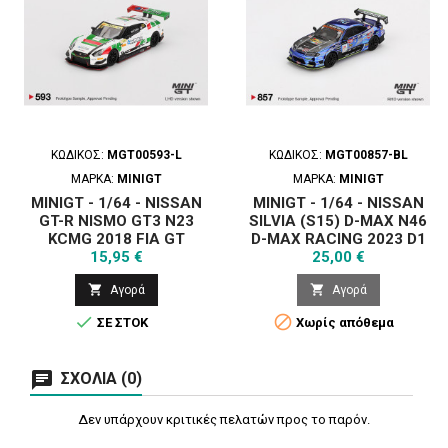
ΚΩΔΙΚΌΣ:
MGT00593-L
ΚΩΔΙΚΌΣ:
MGT00857-BL
ΜΆΡΚΑ:
MINIGT
ΜΆΡΚΑ:
MINIGT
MINIGT - 1/64 - NISSAN
MINIGT - 1/64 - NISSAN
GT-R NISMO GT3 N23
SILVIA (S15) D-MAX N46
KCMG 2018 FIA GT
D-MAX RACING 2023 D1
Τιμή
Τιμή
WORLD CUP MACAU
15,95 €
GRAND PRIX - BLISTER
25,00 €


Αγορά
Αγορά


ΣΕ ΣΤΟΚ
Χωρίς απόθεμα
ΣΧΌΛΙΑ (0)
Δεν υπάρχουν κριτικές πελατών προς το παρόν.