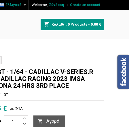

Ελληνικά
Welcome,
Σύνδεση
or
Create an account
×
×
×
shopping_cart
Καλάθι::
0
Products - 0,00 €
η
ν
T - 1/64 - CADILLAC V-SERIES.R
CADILLAC RACING 2023 IMSA
ONA 24 HRS 3RD PLACE
iniGT
5 €
με ΦΠΑ
Αγορά

α