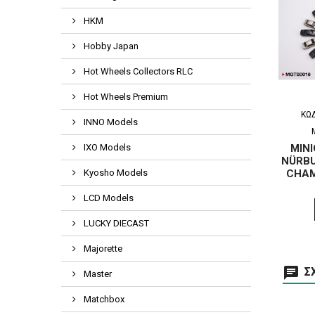
HKM
Hobby Japan
Hot Wheels Collectors RLC
Hot Wheels Premium
ΚΩ
INNO Models
IXO Models
MINI
NÜRBU
Kyosho Models
CHAM
LCD Models
LUCKY DIECAST
Majorette
ΣΧ
Master
Matchbox