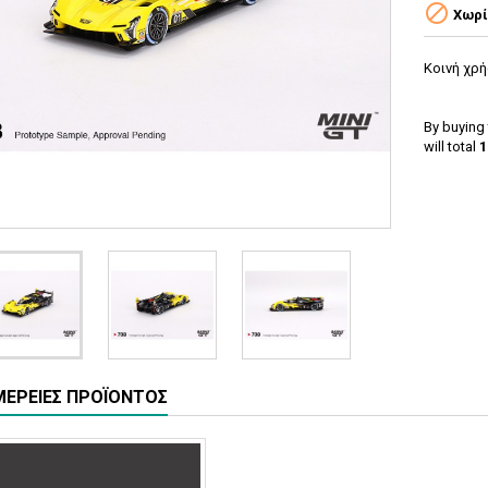

Χωρί
Κοινή χρ
By buying 
will total
1
ΈΡΕΙΕΣ ΠΡΟΪΌΝΤΟΣ