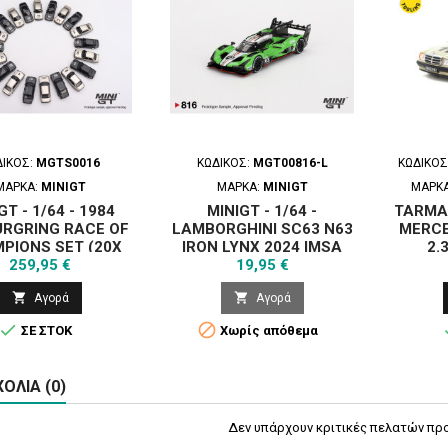
ΔΙΚΌΣ:
MGTS0016
ΚΩΔΙΚΌΣ:
MGT00816-L
ΚΩΔΙΚΌΣ
ΜΆΡΚΑ:
MINIGT
ΜΆΡΚΑ:
MINIGT
ΜΆΡΚ
GT - 1/64 - 1984
MINIGT - 1/64 -
TARMAC
RGRING RACE OF
LAMBORGHINI SC63 N63
MERCE
PIONS SET (20X
IRON LYNX 2024 IMSA
2.
Τιμή
Τιμή
259,95 €
CARS)
SEBRING 12 HRS
19,95 €
CHAMP


Αγορά
Αγορά


ΣΕ ΣΤΟΚ
Χωρίς απόθεμα
ΌΛΙΑ (0)
Δεν υπάρχουν κριτικές πελατών προ