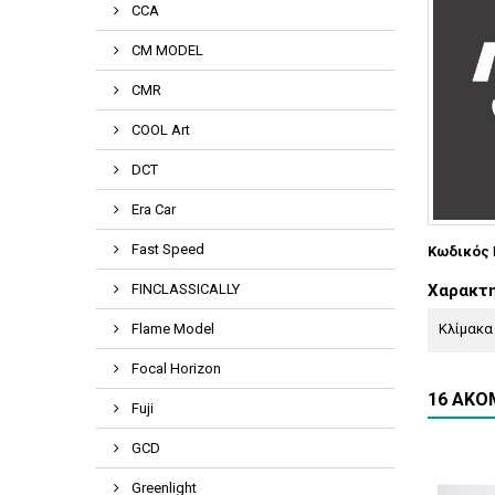
CCA
CM MODEL
CMR
COOL Art
DCT
Era Car
Fast Speed
Κωδικός
FINCLASSICALLY
Χαρακτη
Flame Model
Κλίμακα
Focal Horizon
16 ΑΚΌ
Fuji
GCD
Greenlight