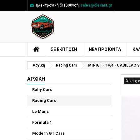
ηλεκτρονική διεύθυνσή:
sales@diecast.gr
Π
Δ
Σ
add_circle_outline
Πρ
Όν
ΣΕ ΕΚΠΤΩΣΗ
ΝΈΑ ΠΡΟΪΌΝΤΑ
ΚΑ
Αρχική
Racing Cars
MINIGT - 1/64 - CADILLAC
ΑΡΧΙΚΉ
Χωρίς 
Rally Cars
Racing Cars
Le Mans
Formula 1
Modern GT Cars