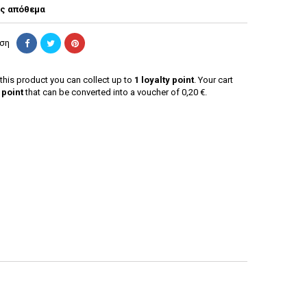
ς απόθεμα
ήση
this product you can collect up to
1
loyalty point
. Your cart
point
that can be converted into a voucher of
0,20 €
.