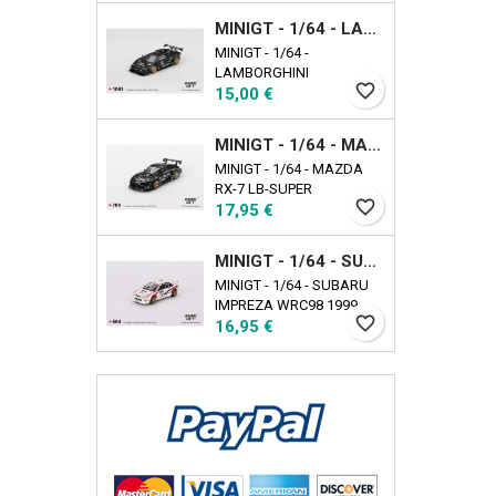
EXCLUSIVE
MINIGT - 1/64 - LAMBORGHINI COUNTACH LB-WORKS BLACK
MINIGT - 1/64 -
LAMBORGHINI
favorite_border
Τιμή
COUNTACH LB-WORKS
15,00 €
BLACK
MINIGT - 1/64 - MAZDA RX-7 LB-SUPER SILHOUETTE LIBERTY WALK BLACK
MINIGT - 1/64 - MAZDA
RX-7 LB-SUPER
favorite_border
Τιμή
SILHOUETTE LIBERTY
17,95 €
WALK BLACK
MINIGT - 1/64 - SUBARU IMPREZA WRC98 1999 RALLY TOUR DE CORSE N22
MINIGT - 1/64 - SUBARU
IMPREZA WRC98 1999
favorite_border
Τιμή
RALLY TOUR DE CORSE
16,95 €
N22