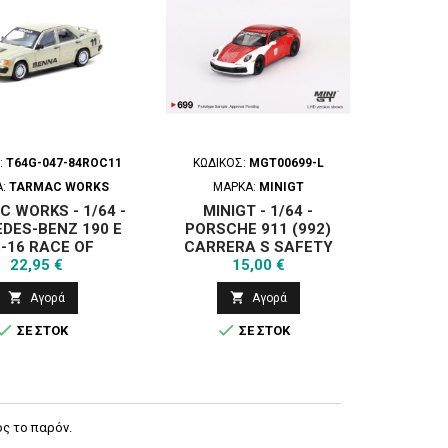
:
T64G-047-84ROC11
ΚΩΔΙΚΌΣ:
MGT00699-L
ΚΩΔΙ
Α:
TARMAC WORKS
ΜΆΡΚΑ:
MINIGT
 WORKS - 1/64 -
MINIGT - 1/64 -
BBR - 
DES-BENZ 190 E
PORSCHE 911 (992)
MC12 
3-16 RACE OF
CARRERA S SAFETY
N15 
Τιμή
Τιμή
ION 1984 N11 -
22,95 €
CAR 2023 IMSA
15,00 €
GLOBAL64
DAYTONA 24 HRS - LHD


Αγορά
Αγορά


ΣΕ ΣΤΟΚ
ΣΕ ΣΤΟΚ
ς το παρόν.