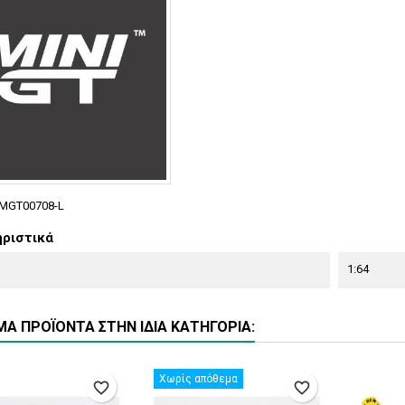
MGT00708-L
ριστικά
1:64
ΜΑ ΠΡΟΪΌΝΤΑ ΣΤΗΝ ΊΔΙΑ ΚΑΤΗΓΟΡΊΑ:
Χωρίς απόθεμα
favorite_border
favorite_border