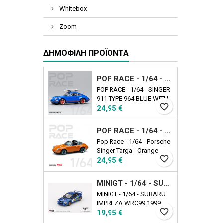
Whitebox
Zoom
ΔΗΜΟΦΙΛΉ ΠΡΟΪΌΝΤΑ
POP RACE - 1/64 - SINGER 911 TYPE 964 BLUE WITH WAKEBOARD
POP RACE - 1/64 - SINGER
911 TYPE 964 BLUE WITH
favorite_border
Τιμή
WAKEBOARD
24,95 €
POP RACE - 1/64 - PORSCHE SINGER TARGA - ORANGE
Pop Race - 1/64 - Porsche
Singer Targa - Orange
favorite_border
Τιμή
24,95 €
MINIGT - 1/64 - SUBARU IMPREZA WRC99 1999 RALLY AUSTRALIA WINNER N5 AUSTRALIA EXCLUSIVE
MINIGT - 1/64 - SUBARU
IMPREZA WRC99 1999
favorite_border
Τιμή
RALLY AUSTRALIA
19,95 €
WINNER N5 AUSTRALIA