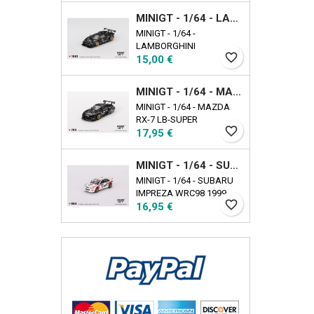
EXCLUSIVE
MINIGT - 1/64 - LAMBORGHINI COUNTACH LB-WORKS BLACK
MINIGT - 1/64 -
LAMBORGHINI
favorite_border
Τιμή
COUNTACH LB-WORKS
15,00 €
BLACK
MINIGT - 1/64 - MAZDA RX-7 LB-SUPER SILHOUETTE LIBERTY WALK BLACK
MINIGT - 1/64 - MAZDA
RX-7 LB-SUPER
favorite_border
Τιμή
SILHOUETTE LIBERTY
17,95 €
WALK BLACK
MINIGT - 1/64 - SUBARU IMPREZA WRC98 1999 RALLY TOUR DE CORSE N22
MINIGT - 1/64 - SUBARU
IMPREZA WRC98 1999
favorite_border
Τιμή
RALLY TOUR DE CORSE
16,95 €
N22