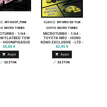
ΌΣ:
MT-HOOP_PINK
ΚΩΔΙΚΌΣ:
MT-MR2-ED-YLW
ΚΑ:
MICRO TURBO
ΜΆΡΚΑ:
MICRO TURBO
OTURBO - 1/64 -
MICROTURBO - 1/64 -
M FLATBED TOW
TOYOTA MR2 - HONG
 - HOONIPIGASUS
KONG EXCLUSIVE - LTD -
Τιμή
Τιμή
55,00 €
- PINK
YELLOW
42,95 €


Αγορά
Αγορά


ΣΕ ΣΤΟΚ
ΣΕ ΣΤΟΚ