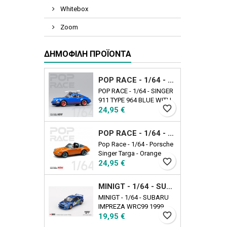
Whitebox
Zoom
ΔΗΜΟΦΙΛΉ ΠΡΟΪΌΝΤΑ
POP RACE - 1/64 - SINGER 911 TYPE 964 BLUE WITH WAKEBOARD
POP RACE - 1/64 - SINGER
911 TYPE 964 BLUE WITH
favorite_border
Τιμή
WAKEBOARD
24,95 €
POP RACE - 1/64 - PORSCHE SINGER TARGA - ORANGE
Pop Race - 1/64 - Porsche
Singer Targa - Orange
favorite_border
Τιμή
24,95 €
MINIGT - 1/64 - SUBARU IMPREZA WRC99 1999 RALLY AUSTRALIA WINNER N5 AUSTRALIA EXCLUSIVE
MINIGT - 1/64 - SUBARU
IMPREZA WRC99 1999
favorite_border
Τιμή
RALLY AUSTRALIA
19,95 €
WINNER N5 AUSTRALIA