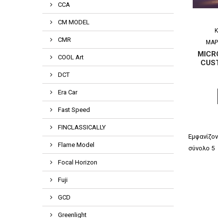
CCA
CM MODEL
CMR
ΜΆΡ
MICR
COOL Art
CUS
DCT
Era Car
Fast Speed
FINCLASSICALLY
Εμφανίζον
Flame Model
σύνολο 5
Focal Horizon
Fuji
GCD
Greenlight