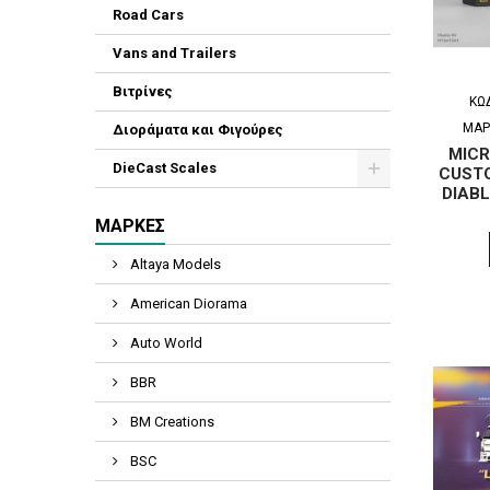
Road Cars
Vans and Trailers
Βιτρίνες
ΚΩ
ΜΆΡ
Διοράματα και Φιγούρες
MICR
DieCast Scales
CUST
DIABL
ΜΆΡΚΕΣ
Altaya Models
American Diorama
Auto World
BBR
BM Creations
BSC