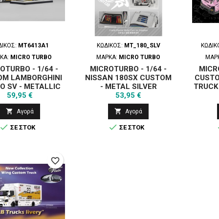
ΔΙΚΌΣ:
MT6413A1
ΚΩΔΙΚΌΣ:
MT_180_SLV
ΚΩΔΙΚ
ΚΑ:
MICRO TURBO
ΜΆΡΚΑ:
MICRO TURBO
ΜΆΡ
OTURBO - 1/64 -
MICROTURBO - 1/64 -
MICR
OM LAMBORGHINI
NISSAN 180SX CUSTOM
CUSTO
O SV - METALLIC
- METAL SILVER
TRUCK
Τιμή
Τιμή
YELLOW
59,95 €
53,95 €


Αγορά
Αγορά


ΣΕ ΣΤΟΚ
ΣΕ ΣΤΟΚ
favorite_border