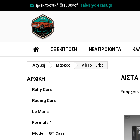
ηλεκτρονική διεύθυνσή:
sales@diecast.gr
Π
((
Δ
Σ
add_circle_outline
((
Πρ
Όν
ΣΕ ΕΚΠΤΩΣΗ
ΝΈΑ ΠΡΟΪΌΝΤΑ
ΚΑ
Αρχική
Μάρκες
Micro Turbo
ΛΊΣΤΑ
ΑΡΧΙΚΉ
Rally Cars
Υπάρχουν 
Racing Cars
Le Mans
Formula 1
Modern GT Cars