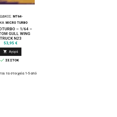
ΚΩΔΙΚΌΣ:
MT64-
ΚΑ:
MICRO TURBO
OTURBO – 1/64 –
TOM GULL WING
TRUCK N23
Τιμή
53,95 €

Αγορά

ΣΕ ΣΤΟΚ
ται τα στοιχεία 1-5 από