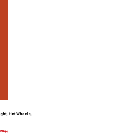
ght, Hot Wheels,
ριερ,