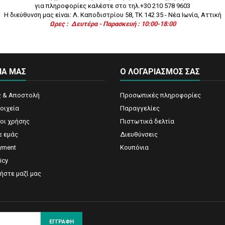
για πληροφορίες καλέστε στο τηλ.+30 210 578 9603
H διεύθυνση μας είναι: Λ. Καποδιστρίου 58, ΤΚ 142 35 - Νέα Ιωνία, Αττική
Ωρες :
Δευτέρα -
Παρασκευή : 10:00
-18:00
ΙΑ ΜΑΣ
Ο ΛΟΓΑΡΙΑΣΜΌΣ ΣΑΣ
 & Αποστολή
Προσωπικές πληροφορίες
οιχεία
Παραγγελίες
ροι χρήσης
Πιστωτικά δελτία
ε εμάς
Διευθύνσεις
yment
Κουπόνια
icy
ήστε μαζί μας