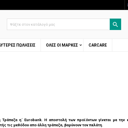
ροσθήκη στη λίστα επιθυμιών
modalTitle))
ημιουργία λίστα επιθυμητών
ύνδεση

Δημιουργία νέας λίστας
confirmMessage))
έπει να εισέλθετε για να σώσετε προϊόντα στην λίστα επιθυμητών.
ομα Λίστα επιθυμιτών
ΛΎΤΕΡΕΣ ΠΩΛΉΣΕΙΣ
ΌΛΕΣ ΟΙ ΜΆΡΚΕΣ
CARCARE
((cancelText))
Ακύρωση
((modalDeleteText)
Σύνδεσ
Ακύρωση
Δημιουργία λίστα επιθυμητώ
 Τράπεζα η΄ Eurobank. Η αποστολή των προϊόντων γίνεται με την 
τής τις μεθόδου απο άλλη τράπεζα, βαρύνουν τον πελάτη.