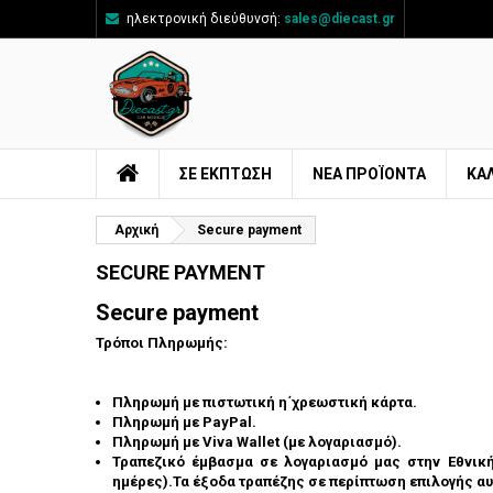
ηλεκτρονική διεύθυνσή:
sales@diecast.gr
Π
((
Δ
Σ
add_circle_outline
((
Πρ
Όν
ΣΕ ΕΚΠΤΩΣΗ
ΝΈΑ ΠΡΟΪΌΝΤΑ
ΚΑ
Αρχική
Secure payment
SECURE PAYMENT
Secure payment
Τρόποι Πληρωμής:
Πληρωμή με πιστωτική η΄χρεωστική κάρτα.
Πληρωμή με PayPal.
Πληρωμή με Viva Wallet (με λογαριασμό).
Τραπεζικό έμβασμα σε λογαριασμό μας στην Εθνική
ημέρες).Τα έξοδα τραπέζης σε περίπτωση επιλογής αυ