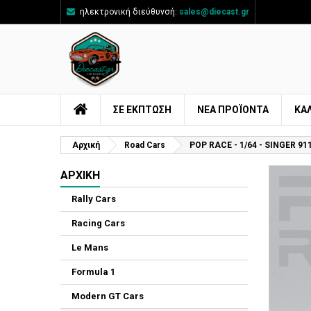
ηλεκτρονική διεύθυνσή:
sales@diecast.gr
Π
Δ
Σ
add_circle_outline
Πρ
Όν
ΣΕ ΕΚΠΤΩΣΗ
ΝΈΑ ΠΡΟΪΌΝΤΑ
ΚΑ
Αρχική
Road Cars
POP RACE - 1/64 - SINGER 9
ΑΡΧΙΚΉ
Rally Cars
Racing Cars
Le Mans
Formula 1
Modern GT Cars