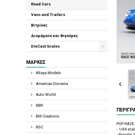
Road Cars
Vans and Trailers
Βιτρίνες
Διοράματα και Φιγούρες
DieCast Scales
ΜΆΡΚΕΣ
Altaya Models

American Diorama
Auto World
BBR
ΠΕΡΙΓΡ
BM Creations
POP RACE 
BSC
- 1/64 sca
- Popular 