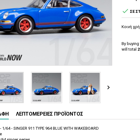

ΣΕ Σ
Κοινή χρ
By buying 
will total
2

ΑΦΉ
ΛΕΠΤΟΜΈΡΕΙΕΣ ΠΡΟΪΌΝΤΟΣ
- 1/64 - SINGER 911 TYPE 964 BLUE WITH WAKEBOARD
le
1/64 singer series