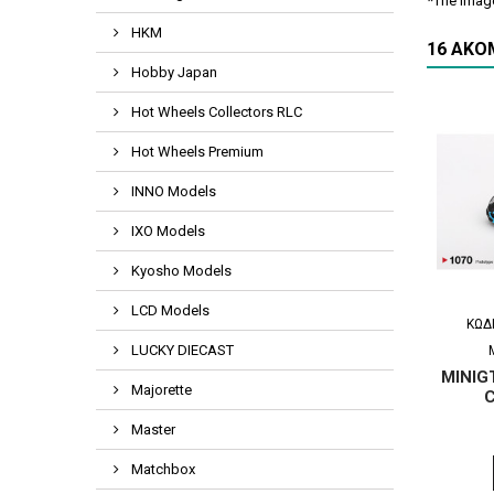
*The image
HKM
16 ΑΚΌ
Hobby Japan
Hot Wheels Collectors RLC
Hot Wheels Premium
INNO Models
IXO Models
Kyosho Models
LCD Models
ΚΩΔ
LUCKY DIECAST
MINIGT
Majorette
C
Master
Matchbox