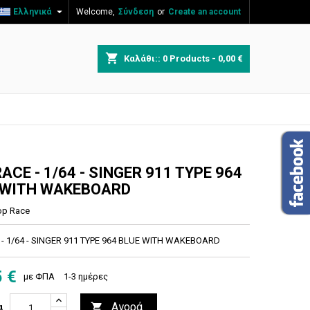

Ελληνικά
Welcome,
Σύνδεση
or
Create an account
×
×
×
shopping_cart
Καλάθι::
0
Products - 0,00 €
η
ν
ACE - 1/64 - SINGER 911 TYPE 964
 WITH WAKEBOARD
op Race
 - 1/64 - SINGER 911 TYPE 964 BLUE WITH WAKEBOARD
5 €
με ΦΠΑ
1-3 ημέρες
Αγορά

α