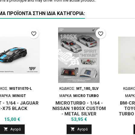
 is a prototype and may differ from the actual product.
ΜΑ ΠΡΟΪΌΝΤΑ ΣΤΗΝ ΊΔΙΑ ΚΑΤΗΓΟΡΊΑ:
favorite_border
favorite_border
ΙΚΌΣ:
MGT01070-L
ΚΩΔΙΚΌΣ:
MT_180_SLV
ΚΩΔΙΚ
ΜΆΡΚΑ:
MINIGT
ΜΆΡΚΑ:
MICRO TURBO
ΜΆΡΚ
 - 1/64 - JAGUAR
MICROTURBO - 1/64 -
BM-CRE
-X75 BLACK
NISSAN 180SX CUSTOM
TOY
- METAL SILVER
TURBO 
Τιμή
Τιμή
15,00 €
53,95 €
- 


Αγορά
Αγορά