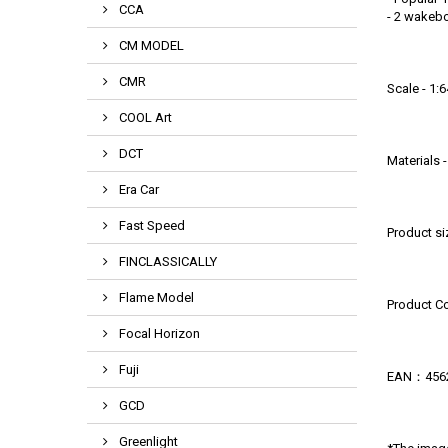
CCA
- 2 wakeb
CM MODEL
CMR
Scale - 1:
COOL Art
DCT
Materials 
Era Car
Fast Speed
Product s
FINCLASSICALLY
Flame Model
Product 
Focal Horizon
Fuji
EAN：4562
GCD
Greenlight