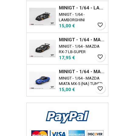
EXCLUSIVE
MINIGT - 1/64 - LAMBORGHINI COUNTACH LB-WORKS BLACK
MINIGT - 1/64 -
LAMBORGHINI
favorite_border
Τιμή
COUNTACH LB-WORKS
15,00 €
BLACK
MINIGT - 1/64 - MAZDA RX-7 LB-SUPER SILHOUETTE LIBERTY WALK BLACK
MINIGT - 1/64 - MAZDA
RX-7 LB-SUPER
favorite_border
Τιμή
SILHOUETTE LIBERTY
17,95 €
WALK BLACK
MINIGT - 1/64 - MAZDA MIATA MX-5 (NA) TUNED VERSION DARK BLUE
MINIGT - 1/64 - MAZDA
MIATA MX-5 (NA) TUNED
favorite_border
Τιμή
VERSION DARK BLUE
15,00 €