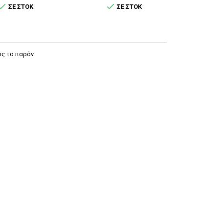


ΣΕ ΣΤΟΚ
ΣΕ ΣΤΟΚ
ς το παρόν.