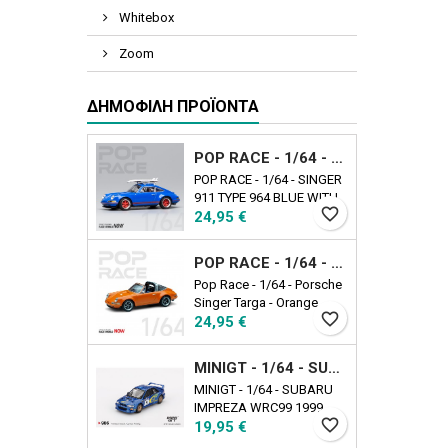
Whitebox
Zoom
ΔΗΜΟΦΙΛΉ ΠΡΟΪΌΝΤΑ
POP RACE - 1/64 - SINGER 911 TYPE 964 BLUE WITH WAKEBOARD
POP RACE - 1/64 - SINGER
911 TYPE 964 BLUE WITH
favorite_border
Τιμή
WAKEBOARD
24,95 €
POP RACE - 1/64 - PORSCHE SINGER TARGA - ORANGE
Pop Race - 1/64 - Porsche
Singer Targa - Orange
favorite_border
Τιμή
24,95 €
MINIGT - 1/64 - SUBARU IMPREZA WRC99 1999 RALLY AUSTRALIA WINNER N5 AUSTRALIA EXCLUSIVE
MINIGT - 1/64 - SUBARU
IMPREZA WRC99 1999
favorite_border
Τιμή
RALLY AUSTRALIA
19,95 €
WINNER N5 AUSTRALIA