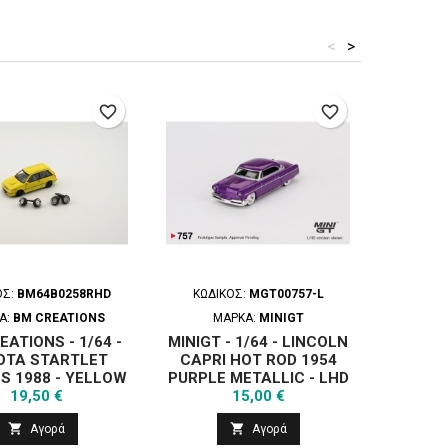
<
>
favorite_border
favorite_border
ΌΣ:
BM64B0258RHD
ΚΩΔΙΚΌΣ:
MGT00757-L
ΚΩΔΙΚΌ
Α:
BM CREATIONS
ΜΆΡΚΑ:
MINIGT
ΜΆΡΚ
ATIONS - 1/64 -
MINIGT - 1/64 - LINCOLN
BM-CRE
OTA STARTLET
CAPRI HOT ROD 1954
SUBARU
S 1988 - YELLOW
PURPLE METALLIC - LHD
LHD 
Τιμή
Τιμή
LIMITED - RHD
19,50 €
15,00 €


Αγορά
Αγορά