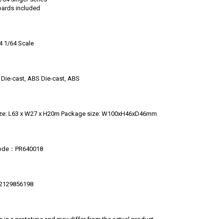
oards included
64 1/64 Scale
- Die-cast, ABS Die-cast, ABS
ize: L63 x W27 x H20m Package size: W100xH46xD46mm
Code：PR640018
129856198