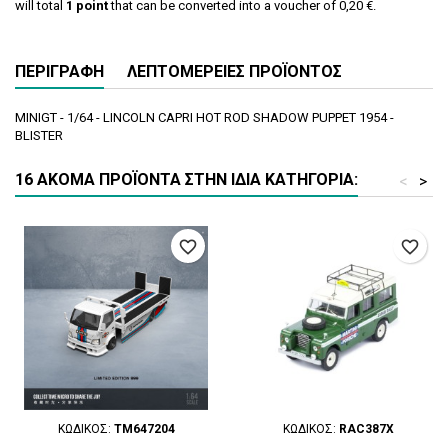
will total
1
point
that can be converted into a voucher of
0,20 €
.
ΠΕΡΙΓΡΑΦΉ
ΛΕΠΤΟΜΈΡΕΙΕΣ ΠΡΟΪΌΝΤΟΣ
MINIGT - 1/64 - LINCOLN CAPRI HOT ROD SHADOW PUPPET 1954 -
BLISTER
16 ΑΚΌΜΑ ΠΡΟΪΌΝΤΑ ΣΤΗΝ ΊΔΙΑ ΚΑΤΗΓΟΡΊΑ:
<
>
favorite_border
favorite_border
ΚΩΔΙΚΌΣ:
TM647204
ΚΩΔΙΚΌΣ:
RAC387X