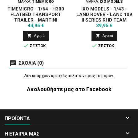
ΜΆΡΚΑ:
TIMEMICRO
ΜΆΡΚΑ:
IXO MODELS
TIMEMICRO - 1/64 - H300
IXO MODELS - 1/43 -
FLATBED TRANSPORT
LAND ROVER - LAND 109
TRAILER - MARTINI
II SERIES RHD TEAM
Τιμή
Τιμή
44,95 €
PORSCHE MARTINI
39,95 €
RACING RALLY SAFARY


Αγορά
Αγορά
ASSISTANCE 1978 -
GREEN


ΣΕ ΣΤΟΚ
ΣΕ ΣΤΟΚ
ΣΧΌΛΙΑ (0)
Δεν υπάρχουν κριτικές πελατών προς το παρόν.
Ακολουθήστε μας στο Facebook

ΠΡΟΪΟΝΤΑ

Η ΕΤΑΙΡΙΑ ΜΑΣ