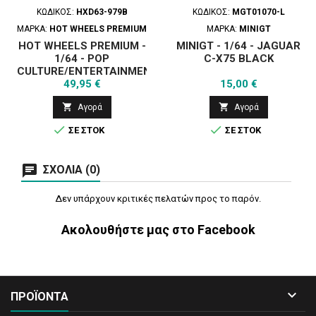
ΚΩΔΙΚΌΣ:
HXD63-979B
ΚΩΔΙΚΌΣ:
MGT01070-L
ΜΆΡΚΑ:
HOT WHEELS PREMIUM
ΜΆΡΚΑ:
MINIGT
HOT WHEELS PREMIUM -
MINIGT - 1/64 - JAGUAR
1/64 - POP
C-X75 BLACK
CULTURE/ENTERTAINMENT
Τιμή
Τιμή
SERIES ASSORTMENT
49,95 €
15,00 €
OF 5PCS - 2024 DASH


Αγορά
Αγορά
979B


ΣΕ ΣΤΟΚ
ΣΕ ΣΤΟΚ
ΣΧΌΛΙΑ (0)
Δεν υπάρχουν κριτικές πελατών προς το παρόν.
Ακολουθήστε μας στο Facebook

ΠΡΟΪΟΝΤΑ