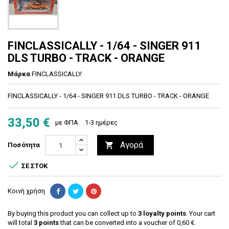
FINCLASSICALLY - 1/64 - SINGER 911
DLS TURBO - TRACK - ORANGE
Μάρκα
FINCLASSICALLY
FINCLASSICALLY - 1/64 - SINGER 911 DLS TURBO - TRACK - ORANGE
33,50 €
με ΦΠΑ
1-3 ημέρες
Αγορά

Ποσότητα

ΣΕ ΣΤΟΚ
Κοινή χρήση
By buying this product you can collect up to
3
loyalty points
. Your cart
will total
3
points
that can be converted into a voucher of
0,60 €
.