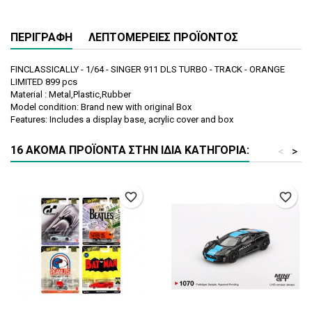
ΠΕΡΙΓΡΑΦΉ
ΛΕΠΤΟΜΈΡΕΙΕΣ ΠΡΟΪΌΝΤΟΣ
FINCLASSICALLY - 1/64 - SINGER 911 DLS TURBO - TRACK - ORANGE
LIMITED 899 pcs
Material : Metal,Plastic,Rubber
Model condition: Brand new with original Box
Features: Includes a display base, acrylic cover and box
16 ΑΚΌΜΑ ΠΡΟΪΌΝΤΑ ΣΤΗΝ ΊΔΙΑ ΚΑΤΗΓΟΡΊΑ:
<
>
favorite_border
favorite_border